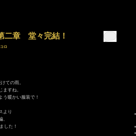
第二章 堂々完結！
コロ
続けての雨。
じますね。
よう暖かい服装で！
スより
編、
りました！