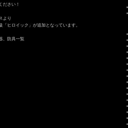
ください！
スより
級「ヒロイック」が追加となっています。
器、防具一覧