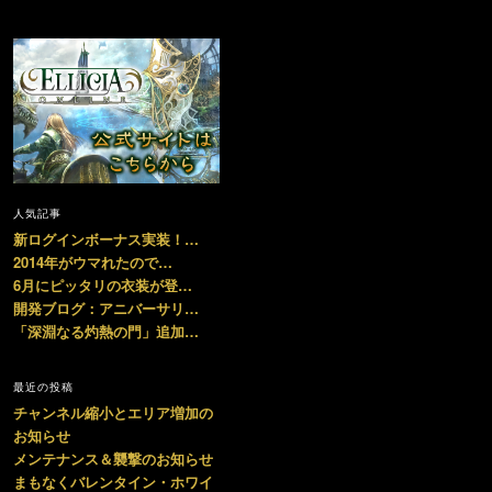
人気記事
新ログインボーナス実装！…
2014年がウマれたので…
6月にピッタリの衣装が登…
開発ブログ：アニバーサリ…
「深淵なる灼熱の門」追加…
最近の投稿
チャンネル縮小とエリア増加の
お知らせ
メンテナンス＆襲撃のお知らせ
まもなくバレンタイン・ホワイ