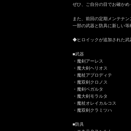
ぜひ、ご自分の目でお確かめ
また、前回の定期メンテナン
一部の武器と防具に新しい等
◆ヒロイックが追加された武
■武器
・魔剣アーレス
・魔大剣ヘリオス
・魔杖アプロディテ
・魔双剣クロノス
・魔剣ベガルタ
・魔大剣モラルタ
・魔杖オレイカルコス
・魔双剣クラミツハ
■防具
・エキテタスヘルム