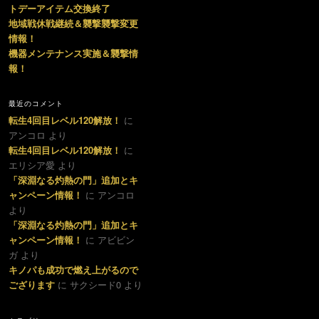
トデーアイテム交換終了
地域戦休戦継続＆襲撃襲撃変更
情報！
機器メンテナンス実施＆襲撃情
報！
最近のコメント
転生4回目レベル120解放！
に
アンコロ より
転生4回目レベル120解放！
に
エリシア愛 より
「深淵なる灼熱の門」追加とキ
ャンペーン情報！
に アンコロ
より
「深淵なる灼熱の門」追加とキ
ャンペーン情報！
に アビビン
ガ より
キノパも成功で燃え上がるので
ござります
に サクシード0 より