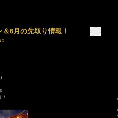
ン＆6月の先取り情報！
コロ
り
果
す！