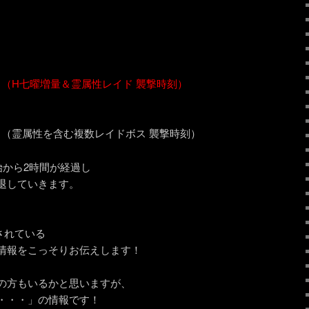
～
～
（H七曜増量＆霊属性レイド 襲撃時刻）
～
～
:00～（霊属性を含む複数レイドボス 襲撃時刻）
始から2時間が経過し
退していきます。
されている
情報をこっそりお伝えします！
の方もいるかと思いますが、
・・・」の情報です！