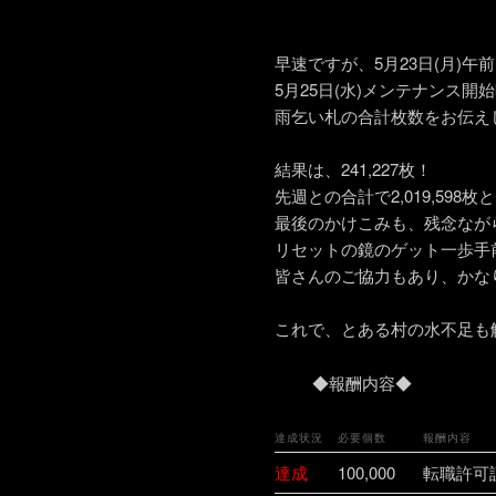
早速ですが、5月23日(月)午前
5月25日(水)メンテナンス開
雨乞い札の合計枚数をお伝え
結果は、241,227枚！
先週との合計で2,019,598
最後のかけこみも、残念なが
リセットの鏡のゲット一歩手
皆さんのご協力もあり、かな
これで、とある村の水不足も
◆報酬内容◆
達成状況
必要個数
報酬内容
達成
100,000
転職許可