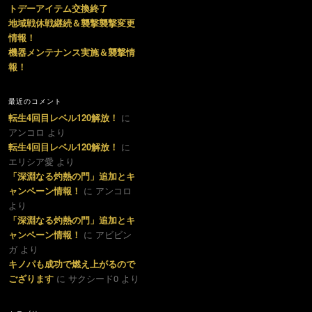
トデーアイテム交換終了
地域戦休戦継続＆襲撃襲撃変更
情報！
機器メンテナンス実施＆襲撃情
報！
最近のコメント
転生4回目レベル120解放！
に
アンコロ より
転生4回目レベル120解放！
に
エリシア愛 より
「深淵なる灼熱の門」追加とキ
ャンペーン情報！
に アンコロ
より
「深淵なる灼熱の門」追加とキ
ャンペーン情報！
に アビビン
ガ より
キノパも成功で燃え上がるので
ござります
に サクシード0 より