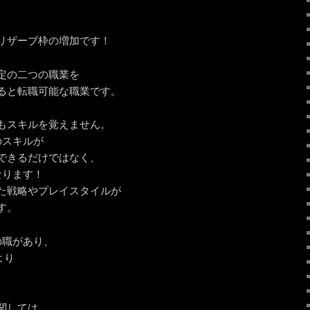
リザーブ枠の増加です！
定の二つの職業を
ると転職可能な職業です。
もスキルを覚えません。
のスキルが
できるだけではなく、
なります！
た戦略やプレイスタイルが
す。
の職があり、
より
。
関しては