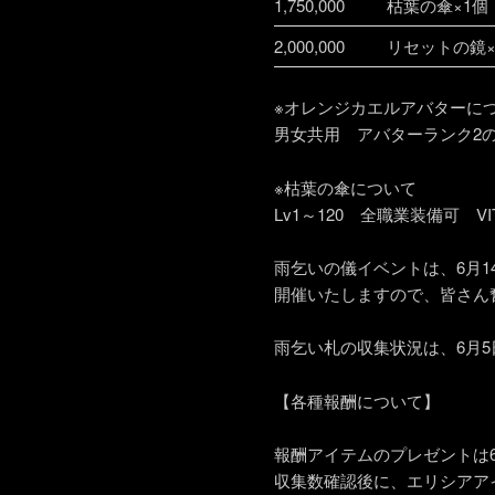
1,750,000
枯葉の傘×1個
2,000,000
リセットの鏡×
※オレンジカエルアバターに
男女共用 アバターランク2
※枯葉の傘について
Lv1～120 全職業装備可 V
雨乞いの儀イベントは、6月1
開催いたしますので、皆さん
雨乞い札の収集状況は、6月5日
【各種報酬について】
報酬アイテムのプレゼントは6
収集数確認後に、エリシアア