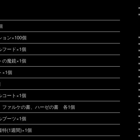
個
ョン×100個
フード×1個
の魔鏡×1個
×1個
個
コート×1個
、ファルケの書、ハーゼの書 各1個
ブーツ×1個
特(1週間)×1個