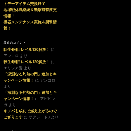
トデーアイテム交換終了
地域戦休戦継続＆襲撃襲撃変更
情報！
機器メンテナンス実施＆襲撃情
報！
最近のコメント
転生4回目レベル120解放！
に
アンコロ より
転生4回目レベル120解放！
に
エリシア愛 より
「深淵なる灼熱の門」追加とキ
ャンペーン情報！
に アンコロ
より
「深淵なる灼熱の門」追加とキ
ャンペーン情報！
に アビビン
ガ より
キノパも成功で燃え上がるので
ござります
に サクシード0 より