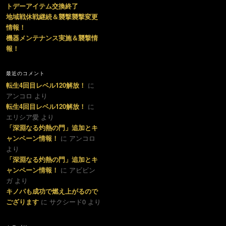
トデーアイテム交換終了
地域戦休戦継続＆襲撃襲撃変更
情報！
機器メンテナンス実施＆襲撃情
報！
最近のコメント
転生4回目レベル120解放！
に
アンコロ より
転生4回目レベル120解放！
に
エリシア愛 より
「深淵なる灼熱の門」追加とキ
ャンペーン情報！
に アンコロ
より
「深淵なる灼熱の門」追加とキ
ャンペーン情報！
に アビビン
ガ より
キノパも成功で燃え上がるので
ござります
に サクシード0 より