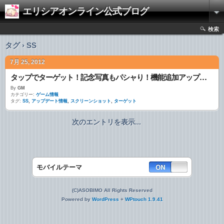
エリシアオンライン公式ブログ
検索
タグ › SS
7月 25, 2012
タップでターゲット！記念写真もパシャり！機能追加アップデート！
By
GM
カテゴリー:
ゲーム情報
タグ:
SS
,
アップデート情報
,
スクリーンショット
,
ターゲット
次のエントリを表示...
モバイルテーマ
(C)ASOBIMO All Rights Reserved
Powered by
WordPress
+
WPtouch 1.9.41