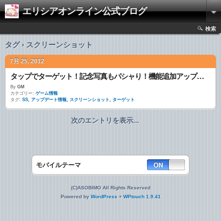
エリシアオンライン公式ブログ
検索
タグ › スクリーンショット
7月 25, 2012
タップでターゲット！記念写真もパシャり！機能追加アップデート！
By
GM
カテゴリー:
ゲーム情報
タグ:
SS
,
アップデート情報
,
スクリーンショット
,
ターゲット
次のエントリを表示...
モバイルテーマ
(C)ASOBIMO All Rights Reserved
Powered by
WordPress
+
WPtouch 1.9.41