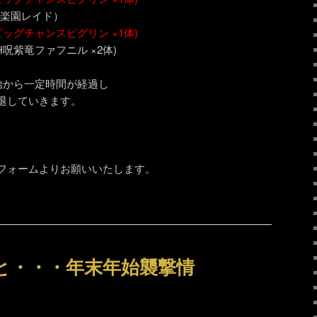
 (H楽園レイド）
ビッグチャンスピグリン ×1体)
～ (H呪紫竜ファフニル ×2体)
始から一定時間が経過し
退していきます。
フォームよりお願いいたします。
と・・・年末年始襲撃情