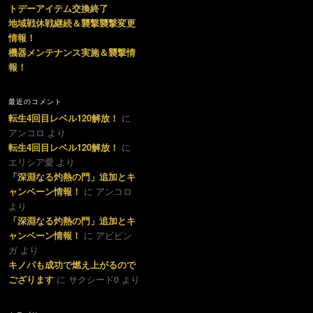
トデーアイテム交換終了
地域戦休戦継続＆襲撃襲撃変更
情報！
機器メンテナンス実施＆襲撃情
報！
最近のコメント
転生4回目レベル120解放！
に
アンコロ より
転生4回目レベル120解放！
に
エリシア愛 より
「深淵なる灼熱の門」追加とキ
ャンペーン情報！
に アンコロ
より
「深淵なる灼熱の門」追加とキ
ャンペーン情報！
に アビビン
ガ より
キノパも成功で燃え上がるので
ござります
に サクシード0 より