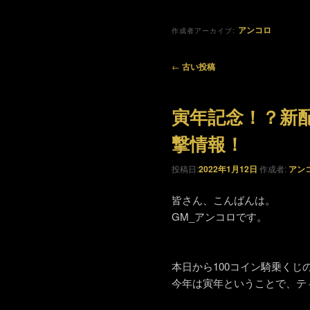
アンコロ
作成者アーカイブ:
投稿ナビゲーション
←
古い投稿
寅年記念！？新
撃情報！
投稿日:
2022年1月12日
作成者:
アン
皆さん、こんばんは。
GM_アンコロです。
本日から100コイン騎乗くじ
今年は寅年ということで、テ