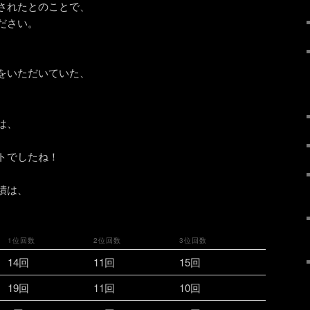
されたとのことで、
ださい。
をいただいていた、
は、
トでしたね！
績は、
1位回数
2位回数
3位回数
14回
11回
15回
19回
11回
10回