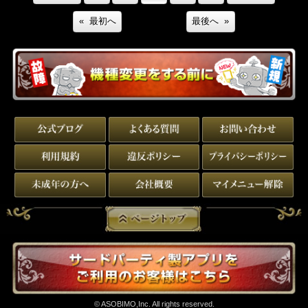
前の10件
155
156
157
158
159
次の10件
« 最初へ
最後へ »