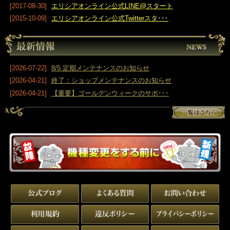
[2021-03-17]
docomo、au、Softbankの新料金プラ･･･
[2020-05-15]
メッセージボード悪用によるペナル･･･
[2019-09-12]
消費税率変更に伴う利用料金について
[2019-09-12]
改正消費税法に伴う変更について
[2019-08-01]
お問い合わせの返信が来ない方へ
[2017-08-30]
エリシアオンライン公式LINE@スタート
[2015-10-09]
エリシアオンライン公式Twitterスタ･･･
[2026-07-22]
8/5 定期メンテナンスのお知らせ
[2026-04-21]
終了：ショップメンテナンスのお知らせ
[2026-04-21]
【重要】ゴールデンウィークのサポ･･･