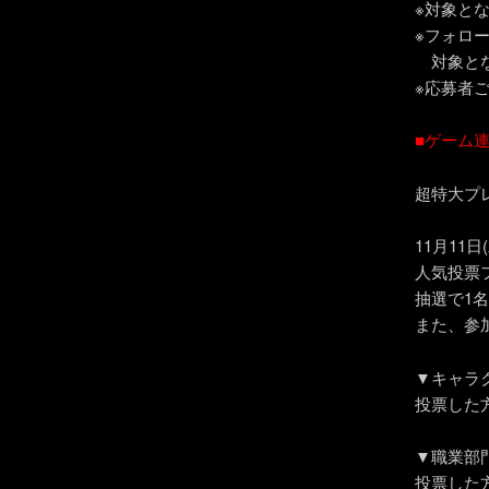
※対象とな
※フォロ
対象とな
※応募者
■ゲーム
超特大プ
11月11
人気投票
抽選で1
また、参
▼キャラ
投票した方
▼職業部
投票した方