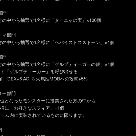
部門
方の中から抽選で1名様に「ターニャの実」×100個
ティ部門
方の中から抽選で1名様に「ヘパイストスストーン」×1個
部門
方の中から抽選で1名様に「ゲルプティーガーの鞭」×1個
ット「ゲルプティーガー」を呼び出せる
 DEX+6 AGI-3 火属性MOBへの攻撃+5%
ター部門
1位となったモンスターに投票された方の中から
名様に「お好きなスフィア」×1個
ゲーム内に実装されているものに限ります。
門