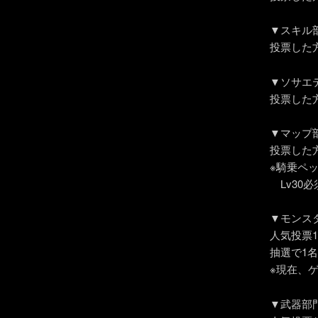
▼スキル
投票した
▼ソサエ
投票した
▼マップ
投票した
※騎乗ペ
Lv30必須
▼モンス
人気投票
抽選で1
※現在、
▼武器部