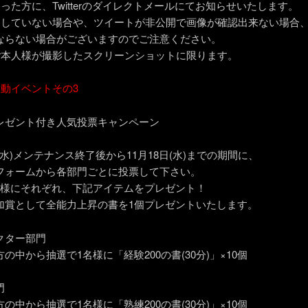
った方に、Twitterのダイレクトメールにてお知らせいたします。
ーしていない場合や、ツイートが非公開で画像が確認出来ない場合
らない場合がございますのでご注意ください。
ご本人様が撮影したスクリーンショットに限ります。
連動イベントその3
レゼント付き人気投票キャンペーン
日(水)メンテナンス終了後から11月18日(水)までの期間に、
フォームから各部門ごとに投票して下さい。
名様にそれぞれ、下記アイテムをプレゼント！
加賞として全能力上昇の書を1個プレゼントいたします。
クター部門
の中から抽選で1名様に「経験200の書(30分)」×10個
門
の中から抽選で1名様に「熟練200の書(30分)」×10個