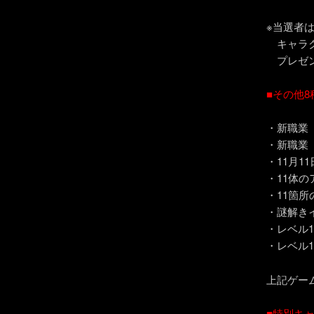
※当選者
キャラク
プレゼン
■その他
・新職業
・新職業
・11月1
・11体
・11箇
・謎解き
・レベル
・レベル
上記ゲー
■特別キ