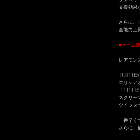
支援効果
さらに、
全能力上
■ゲーム
レアモン
11月11
エリシア
『111
スクリーン
ツイッタ
一番早く
さらに、