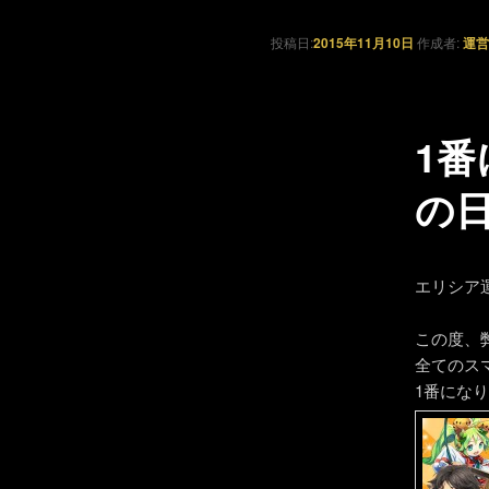
投稿日:
2015年11月10日
作成者:
運営
1番
の
エリシア
この度、
全てのスマ
1番にな