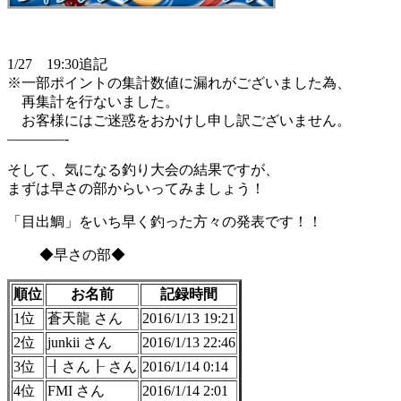
1/27 19:30追記
※一部ポイントの集計数値に漏れがございました為、
再集計を行ないました。
お客様にはご迷惑をおかけし申し訳ございません。
————-
そして、気になる釣り大会の結果ですが、
まずは早さの部からいってみましょう！
「目出鯛」をいち早く釣った方々の発表です！！
◆早さの部◆
順位
お名前
記録時間
1位
蒼天龍 さん
2016/1/13 19:21
2位
junkii さん
2016/1/13 22:46
3位
┨さん┠ さん
2016/1/14 0:14
4位
FMI さん
2016/1/14 2:01