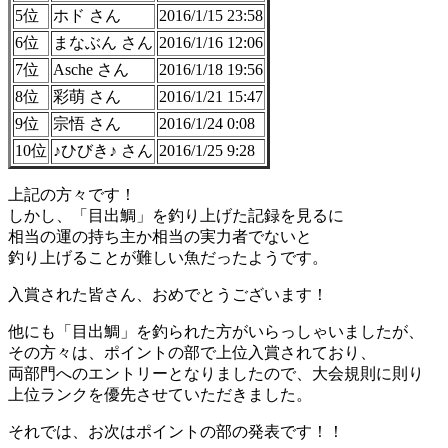
5位
ホド さん
2016/1/15 23:58
6位
まなぶん さん
2016/1/16 12:06
7位
Asche さん
2016/1/18 19:56
8位
彩萌 さん
2016/1/21 15:47
9位
宗悟 さん
2016/1/24 0:08
10位
♪ひびき♪ さん
2016/1/25 9:28
上記の方々です！
しかし、「目出鯛」を釣り上げた記録を見るに
相当の運の持ち主か相当の実力者でないと
釣り上げることが難しい魚だったようです。
入賞された皆さん、おめでとうございます！
他にも「目出鯛」を釣られた方がいらっしゃいましたが、
その方々は、ポイントの部で上位入賞されており、
両部門へのエントリーとなりましたので、大会規則に則り
上位ランクを優先させていただきました。
それでは、お次はポイントの部の発表です！！