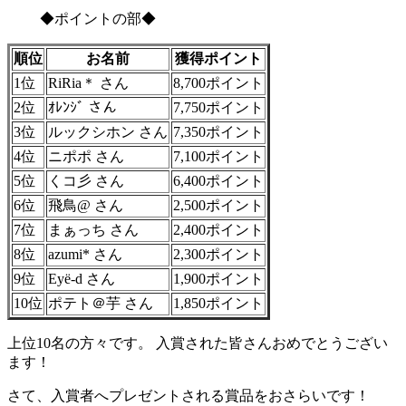
◆ポイントの部◆
順位
お名前
獲得ポイント
1位
RiRia＊ さん
8,700ポイント
2位
ｵﾚﾝｼﾞ さん
7,750ポイント
3位
ルックシホン さん
7,350ポイント
4位
ニポポ さん
7,100ポイント
5位
くコ彡 さん
6,400ポイント
6位
飛鳥@ さん
2,500ポイント
7位
まぁっち さん
2,400ポイント
8位
azumi* さん
2,300ポイント
9位
Eyё-d さん
1,900ポイント
10位
ポテト＠芋 さん
1,850ポイント
上位10名の方々です。 入賞された皆さんおめでとうござい
ます！
さて、入賞者へプレゼントされる賞品をおさらいです！