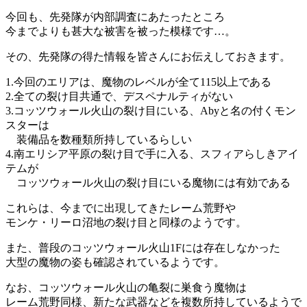
今回も、先発隊が内部調査にあたったところ
今までよりも甚大な被害を被った模様です…。
その、先発隊の得た情報を皆さんにお伝えしておきます。
1.今回のエリアは、魔物のレベルが全て115以上である
2.全ての裂け目共通で、デスペナルティがない
3.コッツウォール火山の裂け目にいる、Abyと名の付くモン
スターは
装備品を数種類所持しているらしい
4.南エリシア平原の裂け目で手に入る、スフィアらしきアイ
テムが
コッツウォール火山の裂け目にいる魔物には有効である
これらは、今までに出現してきたレーム荒野や
モンケ・リーロ沼地の裂け目と同様のようです。
また、普段のコッツウォール火山1Fには存在しなかった
大型の魔物の姿も確認されているようです。
なお、コッツウォール火山の亀裂に巣食う魔物は
レーム荒野同様、新たな武器などを複数所持しているようで