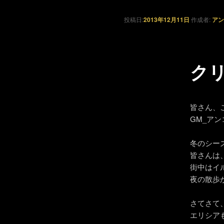
投稿日:
2013年12月11日
作成者:
アン
ク
皆さん、
GM_ア
冬のシー
皆さんは
街中はイ
夜の散歩
さてさて
エリシア