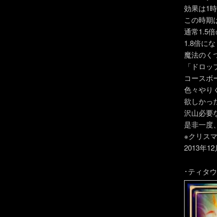
効果は1
この時期
通常1.5
1.8倍にな
魔法のく
「ドロッ
コースボ
色々やり
欲しかっ
沢山必要
是非一度
※クリス
2013年
･ティタ