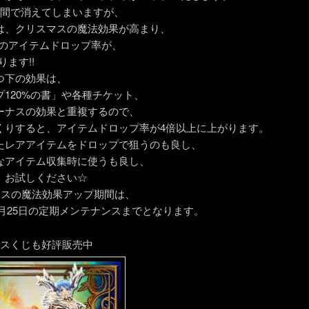
時間で消えてしまいますが、
は、クリスマスの魔法効果が高まり、
倍のアイテムドロップ率が、
ります!!
つ下の効果は、
プ120%の書」や各種チケット、
ーナスの効果と重複するので、
くりすると、アイテムドロップ率が4倍以上に上がります。
たレアアイテムをドロップで狙うのも良し、
なアイテム収集時に使うも良し、
、お試しください☆
マスの魔法効果アップ期間は、
12月25日の定期メンテナンスまでとなります。
ウスくじも好評販売中