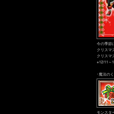
今の季節
クリスマ
クリスマ
※12/1
･魔法の
モンスタ