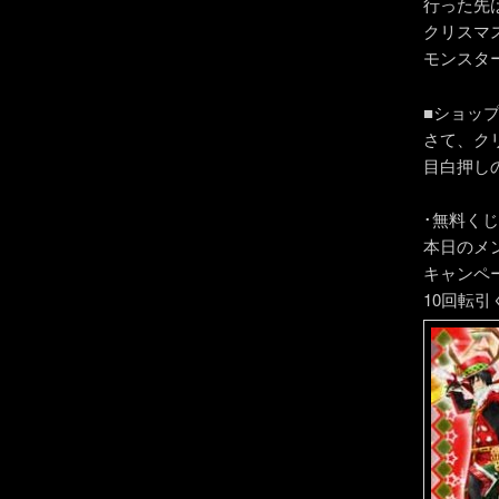
行った先
クリスマ
モンスタ
■ショッ
さて、ク
目白押し
･無料く
本日のメ
キャンペ
10回転