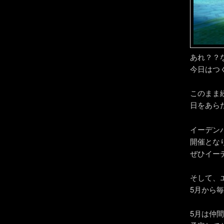
あれ？？
今日はつ
このまま
日をあら
イーデン
開催とな
ぜひイー
そして、
5月から
5月は仲