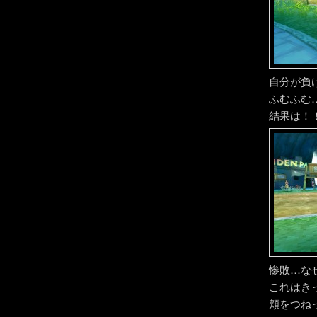
自分が負
ふむふむ
結果は！
惨敗…な
これはき
頬をつねっ