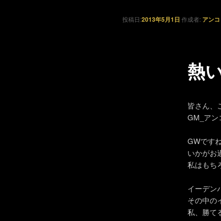
投稿日:
2013年5月1日
作成者:
アンコ
熱
皆さん、
GM_ア
GWです
いかがお
私はもちろ
イーデン
その中の
私、勝て