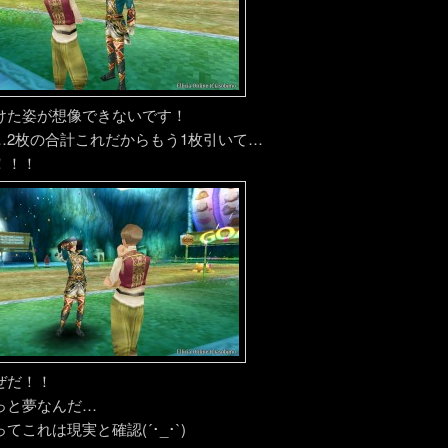
けた姿が想像できないです！
…2枚の合計これだからもう1枚引いて…
！！！
ぜだ！！
っと夢なんだ…
てこれは現実と確認(´･_･`)