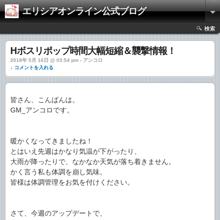
エリシアオンライン公式ブログ
検索
Hボスリポップ時間大幅短縮＆襲撃情報！
2018年 5月 16日 @ 03:54 pm › アンコロ
↓ コメントを入れる
皆さん、こんばんは。
GM_アンコロです。
暖かくなってきましたね！
とはいえ先週はかなり気温が下がったり、
大雨が降ったりで、なかなか天気が落ち着きません。
かく言う私も体調を崩し気味。
皆様は体調管理をお気を付けください。
さて、今週のアップデートで、