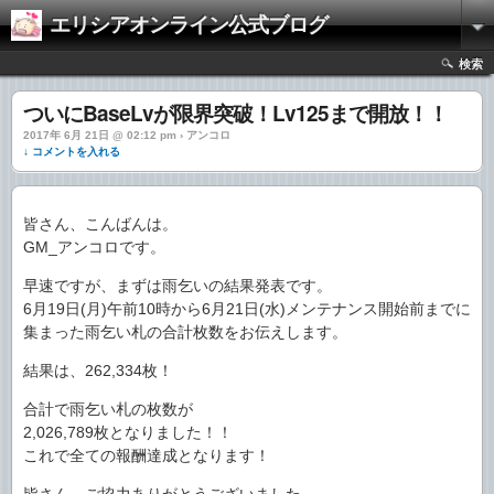
エリシアオンライン公式ブログ
検索
ついにBaseLvが限界突破！Lv125まで開放！！
2017年 6月 21日 @ 02:12 pm › アンコロ
↓ コメントを入れる
皆さん、こんばんは。
GM_アンコロです。
早速ですが、まずは雨乞いの結果発表です。
6月19日(月)午前10時から6月21日(水)メンテナンス開始前までに
集まった雨乞い札の合計枚数をお伝えします。
結果は、262,334枚！
合計で雨乞い札の枚数が
2,026,789枚となりました！！
これで全ての報酬達成となります！