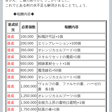
皆さん、ご協力ありがとうございました。
これでとある村の水不足も解消されることでしょう。
◆報酬内容◆
達成状
必要個数
報酬内容
況
達成
100,000
転職許可証×1個
達成
200,000
エリシアレーション×100個
達成
350,000
オレンジカエルフード×1個
達成
500,000
スキルリセットの魔鏡×1個
達成
650,000
精錬素材セット×1個
達成
800,000
魔境鍵石×50個
達成
900,000
オレンジカエルコート×1個
ヴォルフの書、ファルケの書、ハーゼの
達成
1,000,000
書 各1個
達成
1,250,000
オレンジカエルブーツ×1個
達成
1,500,000
全能力上昇の書特(1週間)×1個
達成
1,750,000
枯葉の傘×1個