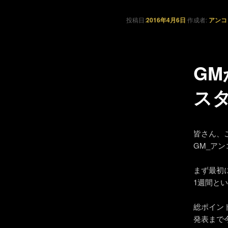
投稿日:
2016年4月6日
作成者:
アンコ
G
ス
皆さん、
GM_ア
まず最初
1週間と
総ポイン
発表まで