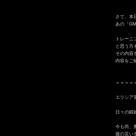
さて、本
あの「G
トレーニ
と思う方
その内容
内容をご
＝＝＝＝
エリシア
日々の鍛
今も尚、
後の災い