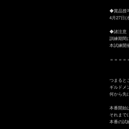
◆賞品授
4月27日
◆諸注意
訓練期間
本試練開
＝＝＝＝
つまると
ギルドメ
何から先
本番開始
それまで
本番の試