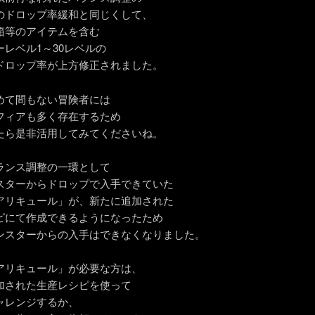
のドロップ率緩和と同じくして、
箱等のアイテムを含む
ーレベル1～30レベルの
ドロップ率が上方修正されました。
めて間もない冒険者には
フィアも多く存在するため
たら是非活用してみてくださいね。
ランス調整の一環として
スターからドロップで入手できていた
アリキュール」が、新たに追加された
ピにて作成できるようになったため
ンスターからの入手はできなくなりました。
アリキュール」が必要な方は、
加された生産レシピを使って
ャレンジするか、