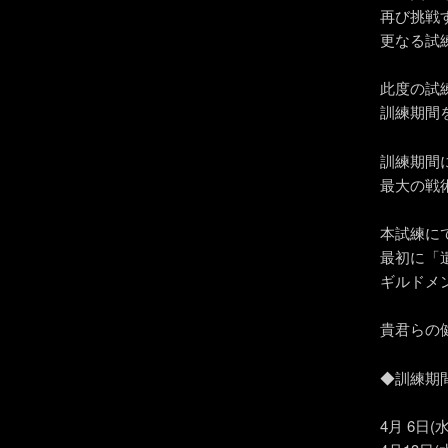
再び挑戦
更なる試
此度の試
訓練期間
訓練期間
最大の戦
本試練に
最初に「
ギルドメ
貴君らの
◆訓練期
4月 6日