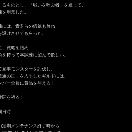
するものとし、「戦いを呼ぶ者」を通じて、
練を用意した。
練には、貴君らの鍛錬も兼ね
を設けさせてもらった。
に、戦略を詰め
術を持って本試練に望んで欲しい。
て見事モンスターを討伐し、
遣遂の証」を入手したギルドには、
ンバー全員に賞品を与える！
健闘を祈る！
間日時
(水)定期メンテナンス終了時から