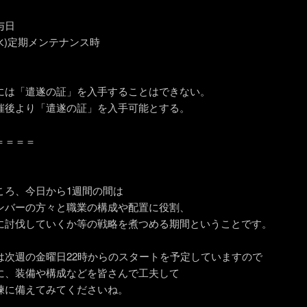
与日
(水)定期メンテナンス時
には「遣遂の証」を入手することはできない。
催後より「遣遂の証」を入手可能とする。
＝＝＝＝
ころ、今日から1週間の間は
ンバーの方々と職業の構成や配置に役割、
に討伐していくか等の戦略を煮つめる期間ということです。
は次週の金曜日22時からのスタートを予定していますので
に、装備や構成などを皆さんで工夫して
練に備えてみてくださいね。