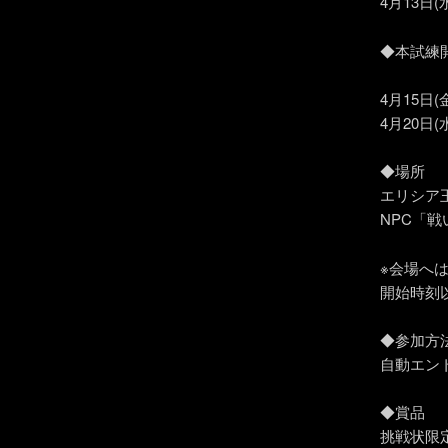
4月13日
◆本試練
4月15日(金
4月20日
◆場所
エリシア
NPC「
※会場へ
開始時刻
◆参加方
自動エン
◆賞品
挑戦状限