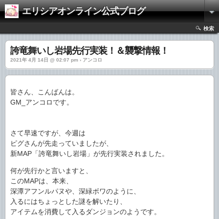
エリシアオンライン公式ブログ
検索
誇竜舞いし岩場先行実装！＆襲撃情報！
2021年 4月 14日 @ 02:07 pm › アンコロ
皆さん、こんばんは。
GM_アンコロです。
さて早速ですが、今週は
ピグさんが先走っていましたが、
新MAP「誇竜舞いし岩場」が先行実装されました。
何が先行かと言いますと、
このMAPは、本来、
深潭アフンルパヌや、深緑ボワのように、
入るにはちょっとした謎を解いたり、
アイテムを消費して入るダンジョンのようです。