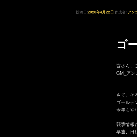
投稿日:
2020年4月22日
作成者:
アン
ゴ
皆さん、
GM_ア
さて、そ
ゴールデ
今年もや
襲撃情報
早速、日