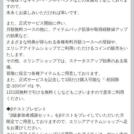
今後様々なキャンペーンやイベントなどの実施も予定しておりま
すので、
末永くお楽しみいただければ幸いです。
また、正式サービス開始に伴い、
月額無料コースの他に、アイテムバッグ拡張や取得経験値アップ
の効果など、
さまざまな特典が得られる各種有料月額コースへの登録や、
エリシアアイテムショップでご利用いただけるコインの販売をい
たします。
その他、エリシアショップでは、ステータスアップ効果のある装
備、
冒険に役立つ各種アイテムもご用意しております。
また、正式サービスを記念して1回だけ購入可能な『-初回限
定-10ｺｲﾝﾊﾟｯｸ』や、
1日1回無料で引ける無料くじなどもございますので是非ご利用
ください。
◆βテストプレゼント
『β版参加者感謝セット』をβテストをプレイしていただいた方
限定でご用意しておりますので、エリシアアイテムショップへ足
をお運びください。